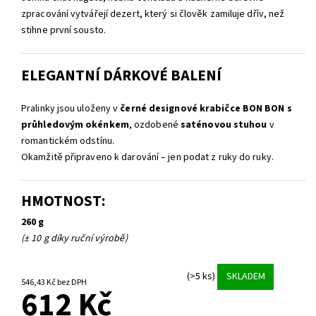
zpracování vytvářejí dezert, který si člověk zamiluje dřív, než
stihne první sousto.
ELEGANTNÍ DÁRKOVÉ BALENÍ
Pralinky jsou uloženy v
černé designové krabičce BON BON s
průhledovým okénkem
, ozdobené
saténovou stuhou
v
romantickém odstínu.
Okamžitě připraveno k darování – jen podat z ruky do ruky.
HMOTNOST:
260 g
(± 10 g díky ruční výrobě)
(>5 ks)
SKLADEM
546,43 Kč bez DPH
612 Kč