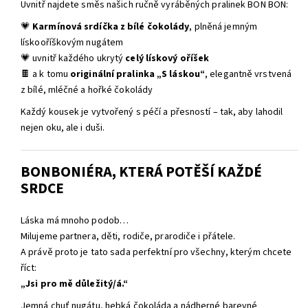
Uvnitř najdete směs našich ručně vyráběných pralinek BON BON:
💗
Karmínová srdíčka z bílé čokolády
, plněná jemným
lískooříškovým nugátem
💗 uvnitř každého ukrytý
celý lískový oříšek
🍫 a k tomu
originální pralinka „S láskou“
, elegantně vrstvená
z bílé, mléčné a hořké čokolády
Každý kousek je vytvořený s péčí a přesností – tak, aby lahodil
nejen oku, ale i duši.
BONBONIÉRA, KTERÁ POTĚŠÍ KAŽDÉ
SRDCE
Láska má mnoho podob…
Milujeme partnera, děti, rodiče, prarodiče i přátele.
A právě proto je tato sada perfektní pro všechny, kterým chcete
říct:
„Jsi pro mě důležitý/á.“
Jemná chuť nugátu, hebká čokoláda a nádherné barevné