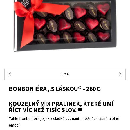
1
z 6
BONBONIÉRA „S LÁSKOU“ – 260 G
KOUZELNÝ MIX PRALINEK, KTERÉ UMÍ
ŘÍCT VÍC NEŽ TISÍC SLOV. ❤️
Tahle bonboniéra je jako sladké vyznání – něžné, krásné a plné
emocí.