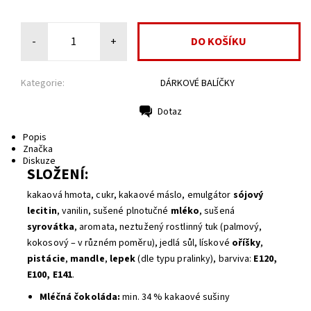
-
+
Kategorie:
DÁRKOVÉ BALÍČKY
Dotaz
Tisk
Popis
Značka
Diskuze
SLOŽENÍ:
kakaová hmota, cukr, kakaové máslo, emulgátor
sójový
lecitin
, vanilin, sušené plnotučné
mléko
, sušená
syrovátka
, aromata, neztužený rostlinný tuk (palmový,
kokosový – v různém poměru), jedlá sůl, lískové
oříšky
,
pistácie
,
mandle
,
lepek
(dle typu pralinky), barviva:
E120,
E100, E141
.
Mléčná čokoláda:
min. 34 % kakaové sušiny