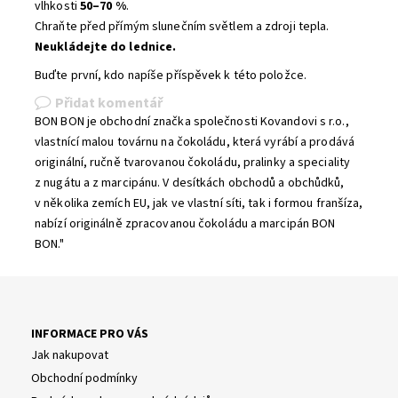
vlhkosti
50–70 %
.
Chraňte před přímým slunečním světlem a zdroji tepla.
Neukládejte do lednice.
Buďte první, kdo napíše příspěvek k této položce.
Přidat komentář
BON BON je obchodní značka společnosti Kovandovi s r.o.,
vlastnící malou továrnu na čokoládu, která vyrábí a prodává
originální, ručně tvarovanou čokoládu, pralinky a speciality
z nugátu a z marcipánu. V desítkách obchodů a obchůdků,
v několika zemích EU, jak ve vlastní síti, tak i formou franšíza,
nabízí originálně zpracovanou čokoládu a marcipán BON
BON."
INFORMACE PRO VÁS
Jak nakupovat
Obchodní podmínky