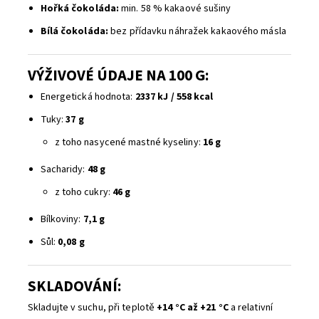
Hořká čokoláda:
min. 58 % kakaové sušiny
Bílá čokoláda:
bez přídavku náhražek kakaového másla
VÝŽIVOVÉ ÚDAJE NA 100 G:
Energetická hodnota:
2337 kJ / 558 kcal
Tuky:
37 g
z toho nasycené mastné kyseliny:
16 g
Sacharidy:
48 g
z toho cukry:
46 g
Bílkoviny:
7,1 g
Sůl:
0,08 g
SKLADOVÁNÍ:
Skladujte v suchu, při teplotě
+14 °C až +21 °C
a relativní