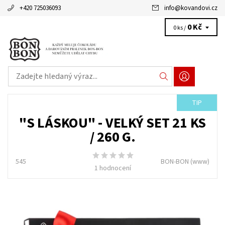
+420 725036093
info
@
kovandovi.cz
0 Kč
0 ks /
TIP
"S LÁSKOU" - VELKÝ SET 21 KS
/ 260 G.
545
BON-BON
(www)
1 hodnocení