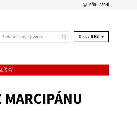
PŘIHLÁŠENÍ
0 ks /
0 Kč
LÍŠKY
Z MARCIPÁNU