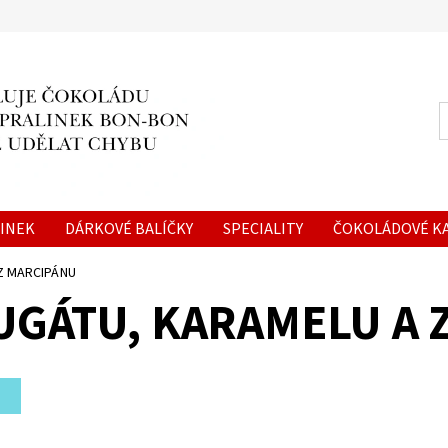
LINEK
DÁRKOVÉ BALÍČKY
SPECIALITY
ČOKOLÁDOVÉ KA
ON NA MÍRU
O NÁS
KONTAKTY
Z MARCIPÁNU
UGÁTU, KARAMELU A 