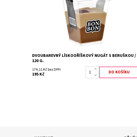
DVOUBAREVNÝ LÍSKOOŘÍŠKOVÝ NUGÁT S BERUŠKOU /
120 G.
174,11 Kč bez DPH
195 Kč