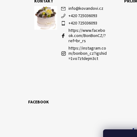
KONTAKT
PŘIJÍ
info
@
kovandovi.cz
+420 725036093
+420 725036093
https://www.facebo
ok.com/BonBonCZ/?
ref=br_rs
https://instagram.co
m/bonbon_cz?igshid
=1vo7ztdejm3ct
FACEBOOK