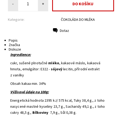
-
+
Kategorie:
ČOKOLÁDA DO MLÉKA
Dotaz
Tisk
Popis
Značka
Diskuze
Ingredience:
cukr, sušené plnotučné
mléko
, kakaové máslo, kakaová
hmota, emulgátor: E322 -
sójový
lecitin, přírodní extrakt
z vanilky
Obsah kakaa min. 34%
Výživové údaje na 100g:
Energetická hodnota 2395 kJ/ 575 kcal, Tuky 38,4 g., z toho
nasycené mastné kyseliny 23,7 g., Sacharidy 49,1 g., z toho
cukry 48,5 g.,
Bílkoviny
7,9 g., Sůl 0,38 g.