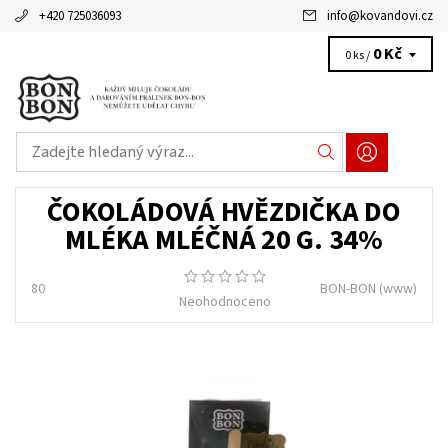
+420 725036093
info
@
kovandovi.cz
0 Kč
0 ks /
ČOKOLÁDOVÁ HVĚZDIČKA DO
MLÉKA MLÉČNÁ 20 G. 34%
80
BON-BON
(www)
Neohodnoceno