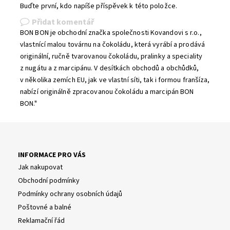
Buďte první, kdo napíše příspěvek k této položce.
Přidat komentář
BON BON je obchodní značka společnosti Kovandovi s r.o.,
vlastnící malou továrnu na čokoládu, která vyrábí a prodává
originální, ručně tvarovanou čokoládu, pralinky a speciality
z nugátu a z marcipánu. V desítkách obchodů a obchůdků,
v několika zemích EU, jak ve vlastní síti, tak i formou franšíza,
nabízí originálně zpracovanou čokoládu a marcipán BON
BON."
INFORMACE PRO VÁS
Jak nakupovat
Obchodní podmínky
Podmínky ochrany osobních údajů
Poštovné a balné
Reklamační řád