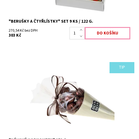
"BERUŠKY A ČTYŘLÍSTKY" SET 9 KS / 122 G.
270,54 Kč bez DPH
303 Kč
TIP