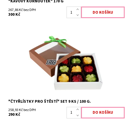
"KÁVOVÝ KORNOUTEK" 170 G
267,86 Kč bez DPH
300 Kč
"ČTYŘLÍSTKY PRO ŠTĚSTÍ" SET 9 KS / 100 G.
258,93 Kč bez DPH
290 Kč