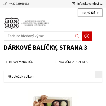
+420 725036093
info
@
kovandovi.cz
0 Kč
0 ks /
DÁRKOVÉ BALÍČKY
, STRANA 3
MLSÁNÍ V KRABIČCE
KRABIČKY Z PRALINEK
45
položek celkem