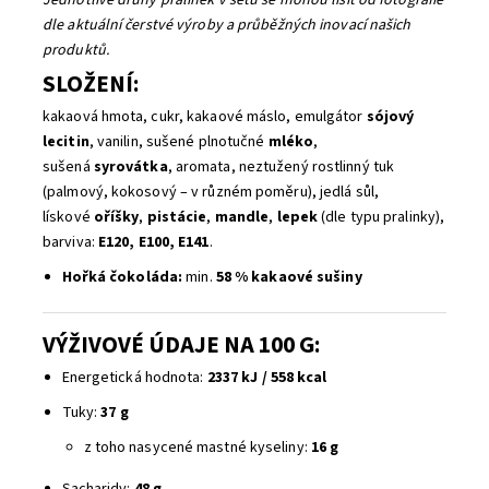
Jednotlivé druhy pralinek v setu se mohou lišit od fotografie
dle aktuální čerstvé výroby a průběžných inovací našich
produktů.
SLOŽENÍ:
kakaová hmota, cukr, kakaové máslo, emulgátor
sójový
lecitin
, vanilin, sušené plnotučné
mléko
,
sušená
syrovátka
, aromata, neztužený rostlinný tuk
(palmový, kokosový – v různém poměru), jedlá sůl,
lískové
oříšky
,
pistácie
,
mandle
,
lepek
(dle typu pralinky),
barviva:
E120, E100, E141
.
Hořká čokoláda:
min.
58 % kakaové sušiny
VÝŽIVOVÉ ÚDAJE NA 100 G:
Energetická hodnota:
2337 kJ / 558 kcal
Tuky:
37 g
z toho nasycené mastné kyseliny:
16 g