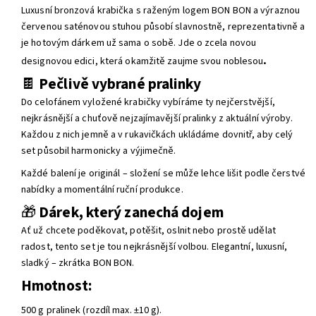
Luxusní bronzová krabička s raženým logem BON BON a výraznou
červenou saténovou stuhou působí slavnostně, reprezentativně a
je hotovým dárkem už sama o sobě. Jde o zcela novou
.
designovou edici, která okamžitě zaujme svou noblesou
🍫
Pečlivě vybrané pralinky
Do celofánem vyložené krabičky vybíráme ty nejčerstvější,
nejkrásnější a chuťově nejzajímavější pralinky z aktuální výroby.
Každou z nich jemně a v rukavičkách ukládáme dovnitř, aby celý
set působil harmonicky a výjimečně.
Každé balení je originál – složení se může lehce lišit podle čerstvé
nabídky a momentální ruční produkce.
🎁
Dárek, který zanechá dojem
Ať už chcete poděkovat, potěšit, oslnit nebo prostě udělat
radost, tento set je tou nejkrásnější volbou. Elegantní, luxusní,
sladký – zkrátka BON BON.
Hmotnost:
500 g pralinek (rozdíl max. ±10 g).