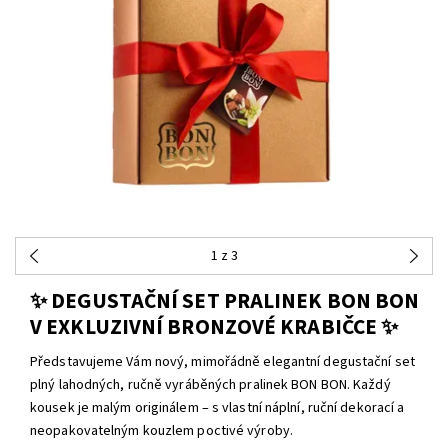
1
z 3
✨ DEGUSTAČNÍ SET PRALINEK BON BON
V EXKLUZIVNÍ BRONZOVÉ KRABIČCE ✨
Představujeme Vám nový, mimořádně elegantní degustační set
plný lahodných, ručně vyráběných pralinek BON BON. Každý
kousek je malým originálem – s vlastní náplní, ruční dekorací a
neopakovatelným kouzlem poctivé výroby.