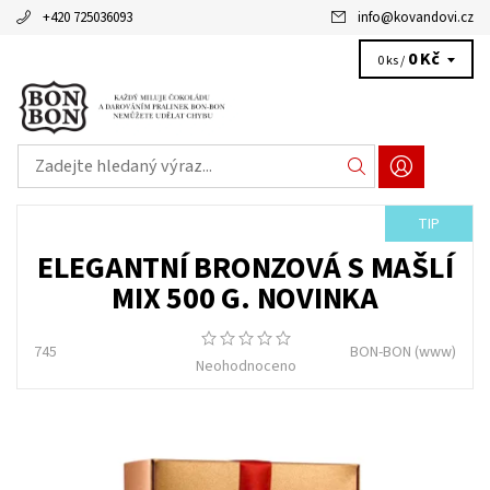
+420 725036093
info
@
kovandovi.cz
0 Kč
0 ks /
TIP
ELEGANTNÍ BRONZOVÁ S MAŠLÍ
MIX 500 G. NOVINKA
745
BON-BON
(www)
Neohodnoceno