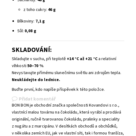
Sacharidy:
48 g
z toho cukry:
46 g
Bílkoviny:
7,1 g
Sůl:
0,08 g
SKLADOVÁNÍ:
Skladujte v suchu, při teplotě
+14 °C až +21 °C
a relativní
vlhkosti
50–70 %
.
Nevystavujte přímému slunečnímu světlu ani zdrojům tepla.
Neukládejte do lednice.
Buďte první, kdo napíše příspěvek k této položce.
Přidat komentář
BON BON je obchodní značka společnosti Kovandovi s r.o.,
vlastnící malou továrnu na čokoládu, která vyrábí a prodává
originální, ručně tvarovanou čokoládu, pralinky a speciality
z nugátu a z marcipánu. V desítkách obchodů a obchůdků,
v několika zemích EU, jak ve vlastní síti, tak i formou franšíza,