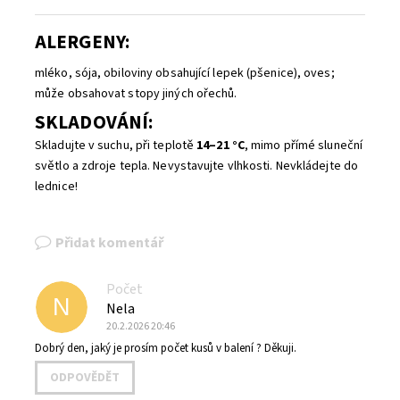
ALERGENY:
mléko, sója, obiloviny obsahující lepek (pšenice), oves;
může obsahovat stopy jiných ořechů.
SKLADOVÁNÍ:
Skladujte v suchu, při teplotě
14–21 °C
, mimo přímé sluneční
světlo a zdroje tepla. Nevystavujte vlhkosti. Nevkládejte do
lednice!
Přidat komentář
Počet
N
Nela
20.2.2026 20:46
Dobrý den, jaký je prosím počet kusů v balení ? Děkuji.
ODPOVĚDĚT