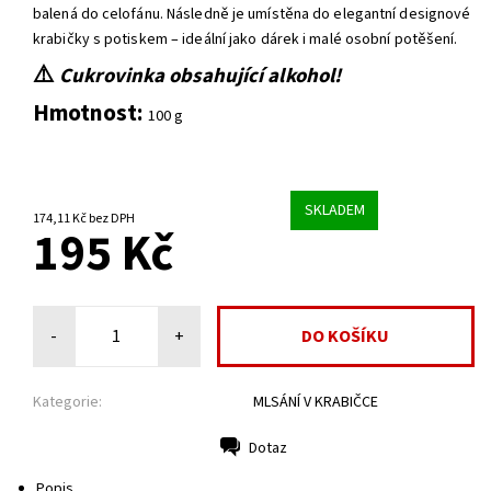
balená do celofánu. Následně je umístěna do elegantní designové
krabičky s potiskem – ideální jako dárek i malé osobní potěšení.
⚠️
Cukrovinka obsahující alkohol!
Hmotnost:
100 g
SKLADEM
174,11 Kč bez DPH
195 Kč
-
+
Kategorie:
MLSÁNÍ V KRABIČCE
Dotaz
Tisk
Popis