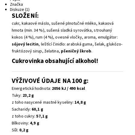
Značka
Diskuze (1)
SLOŽENÍ:
cukr, kakaové máslo, sušené plnotučné mléko, kakaová
hmota (min. 34 %), sušená sladká syrovátka, strouhaný
kokos (4 %), rum (4 %), ovesné vločky, aroma, emulgátor:
sójový lecitin
, leštící činidlo: arabská guma, šelak, glukózo-
fruktózový sirup, želatina,
pšeničný škrob
.
Cukrovinka obsahující alkohol!
VÝŽIVOVÉ ÚDAJE NA 100 g:
Energetická hodnota:
2056 kJ / 490 kcal
Tuky:
23,2 g
z toho nasycené mastné kyseliny:
14,8 g
Sacharidy:
60,1 g
z toho cukry:
57,1 g
Bílkoviny:
4,9 g
Sůl:
0,2 g