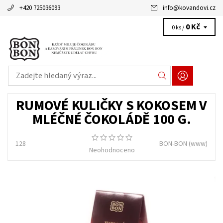
+420 725036093
info
@
kovandovi.cz
0 Kč
0 ks /
RUMOVÉ KULIČKY S KOKOSEM V
MLÉČNÉ ČOKOLÁDĚ 100 G.
128
BON-BON
(www)
Neohodnoceno