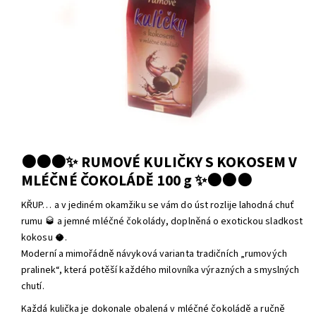
🟤🟤🟤✨ RUMOVÉ KULIČKY S KOKOSEM V
MLÉČNÉ ČOKOLÁDĚ 100 g ✨🟤🟤🟤
KŘUP… a v jediném okamžiku se vám do úst rozlije lahodná chuť
rumu 🥃 a jemné mléčné čokolády, doplněná o exotickou sladkost
kokosu 🥥.
Moderní a mimořádně návyková varianta tradičních „rumových
pralinek“, která potěší každého milovníka výrazných a smyslných
chutí.
Každá kulička je dokonale obalená v mléčné čokoládě a ručně