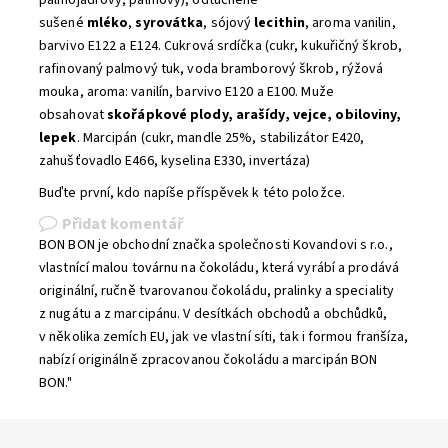
palmojádrový, palmový), odtučněné
sušené
mléko
,
syrovátka
, sójový
lecithin
, aroma vanilin,
barvivo E122 a E124. Cukrová srdíčka (cukr, kukuřičný škrob,
rafinovaný palmový tuk, voda bramborový škrob, rýžová
mouka, aroma: vanilín, barvivo E120 a E100. Muže
obsahovat
skořápkové plody, arašídy, vejce, obiloviny,
lepek
. Marcipán (cukr, mandle 25%, stabilizátor E420,
zahušťovadlo E466, kyselina E330, invertáza)
Buďte první, kdo napíše příspěvek k této položce.
Přidat komentář
BON BON je obchodní značka společnosti Kovandovi s r.o.,
vlastnící malou továrnu na čokoládu, která vyrábí a prodává
originální, ručně tvarovanou čokoládu, pralinky a speciality
z nugátu a z marcipánu. V desítkách obchodů a obchůdků,
v několika zemích EU, jak ve vlastní síti, tak i formou franšíza,
nabízí originálně zpracovanou čokoládu a marcipán BON
BON."