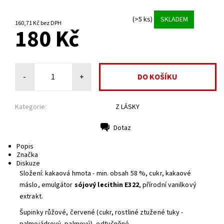
(>5 ks)
SKLADEM
160,71 Kč bez DPH
180 Kč
-
+
Kategorie:
Z LÁSKY
Dotaz
Tisk
Popis
Značka
Diskuze
Složení: kakaová hmota - min. obsah 58 %, cukr, kakaové
máslo, emulgátor
sójový
lecithin E322
, přírodní vanilkový
extrakt.
Šupinky růžové, červené (cukr, rostliné ztužené tuky -