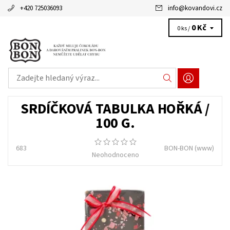
+420 725036093
info
@
kovandovi.cz
0 Kč
0 ks /
SRDÍČKOVÁ TABULKA HOŘKÁ /
100 G.
683
BON-BON
(www)
Neohodnoceno