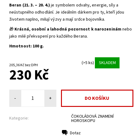
Beran (21. 3. – 20. 4.)
je symbolem odvahy, energie, síly a
neústupného odhodlání. Je ideálním dárkem pro ty, kteří jdou
životem naplno, milují výzvy a mají srdce bojovníka.
🎁
Krásná, osobní a lahodná pozornost k narozeninám
nebo
jako milé překvapení pro každého Berana.
Hmotnost:
100 g.
(>5 ks)
SKLADEM
205,36 Kč bez DPH
230 Kč
-
+
ČOKOLÁDOVÁ ZNAMENÍ
Kategorie:
HOROSKOPU
Dotaz