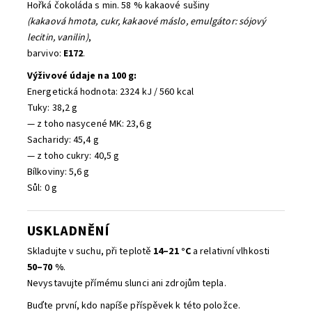
Hořká čokoláda s min. 58 % kakaové sušiny
(kakaová hmota, cukr, kakaové máslo, emulgátor: sójový
lecitin, vanilin)
,
barvivo:
E172
.
Výživové údaje na 100 g:
Energetická hodnota: 2324 kJ / 560 kcal
Tuky: 38,2 g
— z toho nasycené MK: 23,6 g
Sacharidy: 45,4 g
— z toho cukry: 40,5 g
Bílkoviny: 5,6 g
Sůl: 0 g
USKLADNĚNÍ
Skladujte v suchu, při teplotě
14–21 °C
a relativní vlhkosti
50–70 %
.
Nevystavujte přímému slunci ani zdrojům tepla.
Buďte první, kdo napíše příspěvek k této položce.