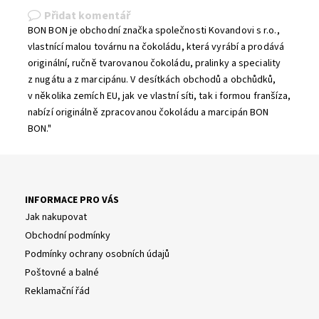
Přidat komentář
BON BON je obchodní značka společnosti Kovandovi s r.o.,
vlastnící malou továrnu na čokoládu, která vyrábí a prodává
originální, ručně tvarovanou čokoládu, pralinky a speciality
z nugátu a z marcipánu. V desítkách obchodů a obchůdků,
v několika zemích EU, jak ve vlastní síti, tak i formou franšíza,
nabízí originálně zpracovanou čokoládu a marcipán BON
BON."
INFORMACE PRO VÁS
Jak nakupovat
Obchodní podmínky
Podmínky ochrany osobních údajů
Poštovné a balné
Reklamační řád