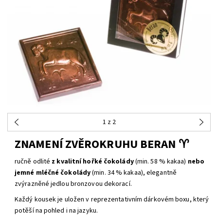
1
z 2
ZNAMENÍ ZVĚROKRUHU BERAN ♈
ručně odlité
z kvalitní hořké čokolády
(min. 58 % kakaa)
nebo
jemné mléčné čokolády
(min. 34 % kakaa), elegantně
zvýrazněné jedlou bronzovou dekorací.
Každý kousek je uložen v reprezentativním dárkovém boxu, který
potěší na pohled i na jazyku.