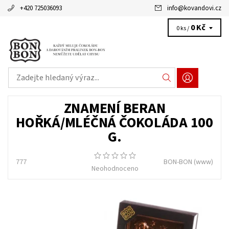
+420 725036093
info
@
kovandovi.cz
0 Kč
0 ks /
ZNAMENÍ BERAN
HOŘKÁ/MLÉČNÁ ČOKOLÁDA 100
G.
777
BON-BON
(www)
Neohodnoceno