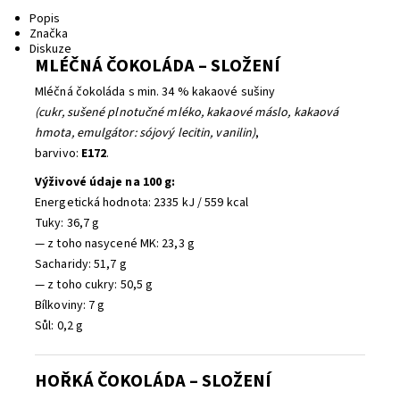
Tisk
Popis
Značka
Diskuze
MLÉČNÁ ČOKOLÁDA – SLOŽENÍ
Mléčná čokoláda s min. 34 % kakaové sušiny
(cukr, sušené plnotučné mléko, kakaové máslo, kakaová
hmota, emulgátor: sójový lecitin, vanilin)
,
barvivo:
E172
.
Výživové údaje na 100 g:
Energetická hodnota: 2335 kJ / 559 kcal
Tuky: 36,7 g
— z toho nasycené MK: 23,3 g
Sacharidy: 51,7 g
— z toho cukry: 50,5 g
Bílkoviny: 7 g
Sůl: 0,2 g
HOŘKÁ ČOKOLÁDA – SLOŽENÍ