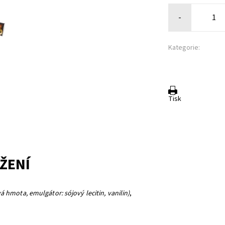
-
Kategorie:
Tisk
ŽENÍ
 hmota, emulgátor: sójový lecitin, vanilin)
,