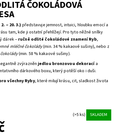
ODLITÁ ČOKOLÁDOVÁ
ESA
2. – 20. 3.)
představuje jemnost, intuici, hloubku emocí a
su tam, kde ji ostatní přehlížejí. Pro tyto něžné snílky
ý dárek –
ručně odlité čokoládové znamení Ryb
,
emné mléčné čokolády
(min. 34 % kakaové sušiny), nebo z
 čokolády
(min. 58 % kakaové sušiny).
elegantně zvýrazněn
jedlou bronzovou dekorací
a
tativního dárkového boxu, který potěší oko i duši.
 pro všechny Ryby
,
které milují krásu, cit, sladkost života
(>5 ks)
SKLADEM
č