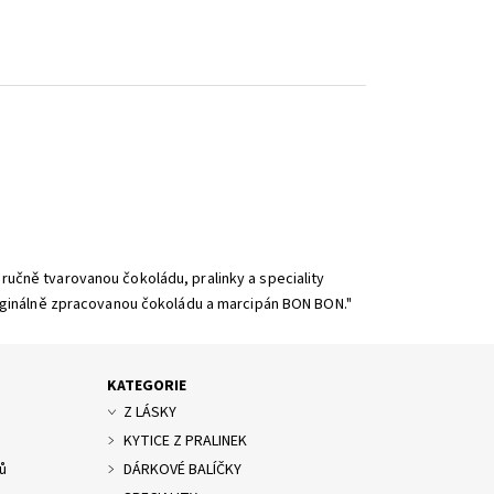
 ručně tvarovanou čokoládu, pralinky a speciality
 originálně zpracovanou čokoládu a marcipán BON BON."
KATEGORIE
Z LÁSKY
KYTICE Z PRALINEK
ů
DÁRKOVÉ BALÍČKY