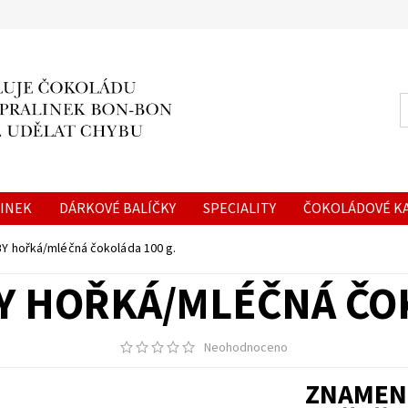
LINEK
DÁRKOVÉ BALÍČKY
SPECIALITY
ČOKOLÁDOVÉ KA
ON NA MÍRU
O NÁS
KONTAKTY
Y hořká/mléčná čokoláda 100 g.
Y HOŘKÁ/MLÉČNÁ ČOK
Neohodnoceno
ZNAMEN