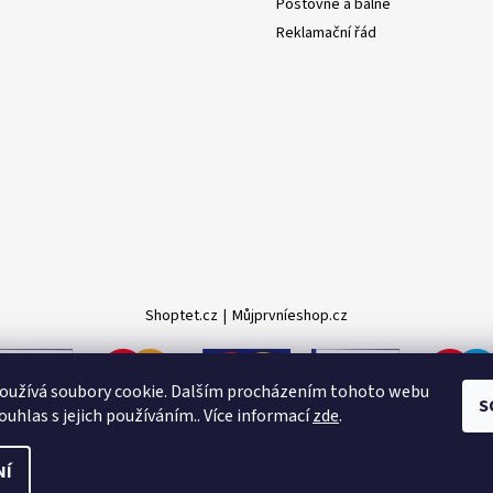
Poštovné a balné
Reklamační řád
Shoptet.cz
|
Můjprvníeshop.cz
oužívá soubory cookie. Dalším procházením tohoto webu
S
ouhlas s jejich používáním.. Více informací
zde
.
NÍ