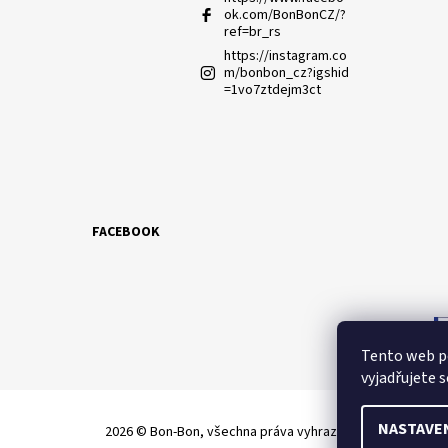
ok.com/BonBonCZ/?
ref=br_rs
https://instagram.co
m/bonbon_cz?igshid
=1vo7ztdejm3ct
FACEBOOK
Tento web p
vyjadřujete s
NASTAVE
2026 © Bon-Bon, všechna práva vyhrazena