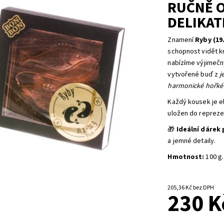
RUČNĚ 
DELIKAT
Znamení
Ryby (19. 
schopnost vidět krá
nabízíme výjimečn
vytvořené buď z
j
harmonické hořké
Každý kousek je 
uložen do reprezen
🎁
Ideální dárek
a jemné detaily.
Hmotnost:
100 g.
205,36 Kč bez DPH
230 K