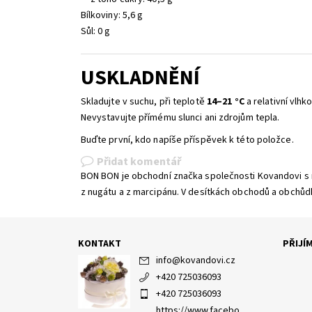
Bílkoviny: 5,6 g
Sůl: 0 g
USKLADNĚNÍ
Skladujte v suchu, při teplotě
14–21 °C
a relativní vlhko
Nevystavujte přímému slunci ani zdrojům tepla.
Buďte první, kdo napíše příspěvek k této položce.
Přidat komentář
BON BON je obchodní značka společnosti Kovandovi s r.o
z nugátu a z marcipánu. V desítkách obchodů a obchůdků
KONTAKT
PŘIJÍ
info
@
kovandovi.cz
+420 725036093
+420 725036093
https://www.facebo