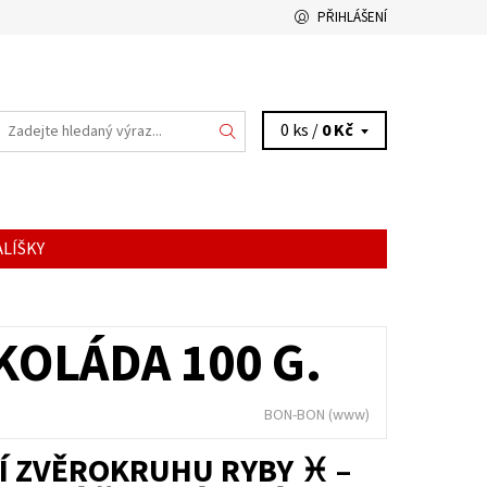
PŘIHLÁŠENÍ
0 ks /
0 Kč
LÍŠKY
OLÁDA 100 G.
BON-BON
(www)
Í ZVĚROKRUHU RYBY ♓ –