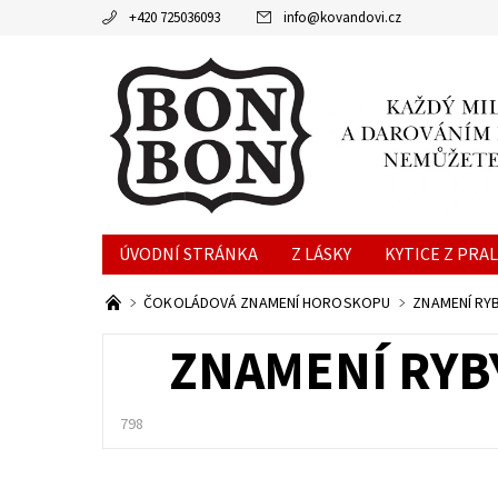
+420 725036093
info
@
kovandovi.cz
ÚVODNÍ STRÁNKA
Z LÁSKY
KYTICE Z PRA
ČOKOLÁDOVÁ ZNAMENÍ HOROSKOPU
BON-B
ČOKOLÁDOVÁ ZNAMENÍ HOROSKOPU
ZNAMENÍ RYB
ZNAMENÍ RYB
798