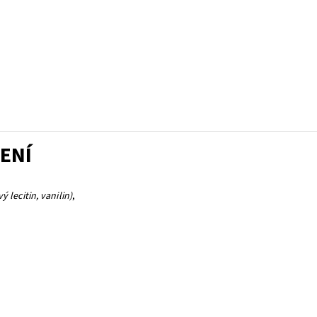
ENÍ
lecitin, vanilin)
,